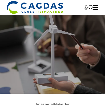
Kurumsal
Sektörler
Fabrikalar
Sürdürebilirlik
Değerlerimiz
Yatırımcı İlişkileri
Anasayfa
/
Haberler