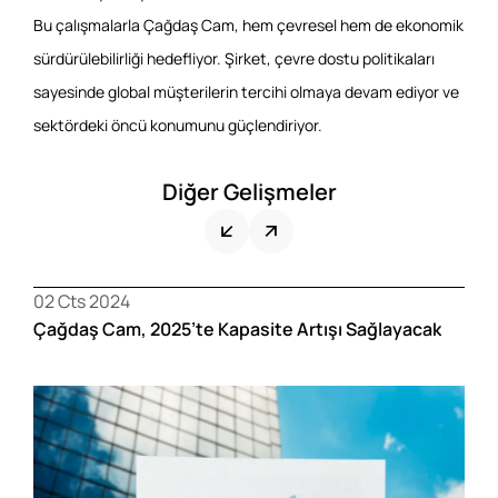
Bu çalışmalarla Çağdaş Cam, hem çevresel hem de ekonomik
sürdürülebilirliği hedefliyor. Şirket, çevre dostu politikaları
sayesinde global müşterilerin tercihi olmaya devam ediyor ve
sektördeki öncü konumunu güçlendiriyor.
Diğer Gelişmeler
02 Cts 2024
0
Çağdaş Cam, 2025’te Kapasite Artışı Sağlayacak
Y