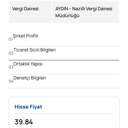
Vergi Dairesi
AYDIN – Nazilli Vergi Dairesi
Müdürlüğü
Şirket Profili
01
Ticaret Sicili Bilgileri
02
Ortaklık Yapısı
03
Denetçi Bilgileri
04
Hisse Fiyat
Gizliliğinizi Önemseyerek Çalışıyoruz.
39.84
Web sitemiz, deneyiminizi geliştirmek amacıyla çerezler