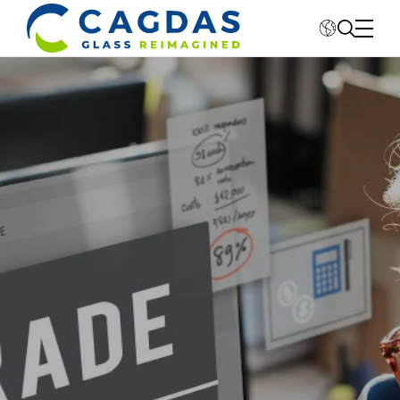
Kurumsal
Sektörler
Fabrikalar
Sürdürebilirlik
Değerlerimiz
Yatırımcı İlişkileri