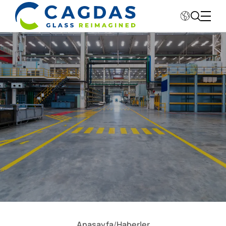
Kurumsal
Sektörler
Fabrikalar
Sürdürebilirlik
Değerlerimiz
Yatırımcı İlişkileri
Anasayfa
/
Haberler