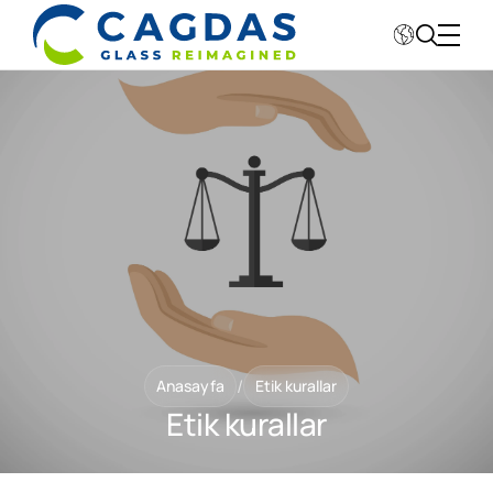
Kurumsal
Sektörler
Fabrikalar
Sürdürebilirlik
Değerlerimiz
/
Anasayfa
Etik kurallar
Etik kurallar
Yatırımcı İlişkileri