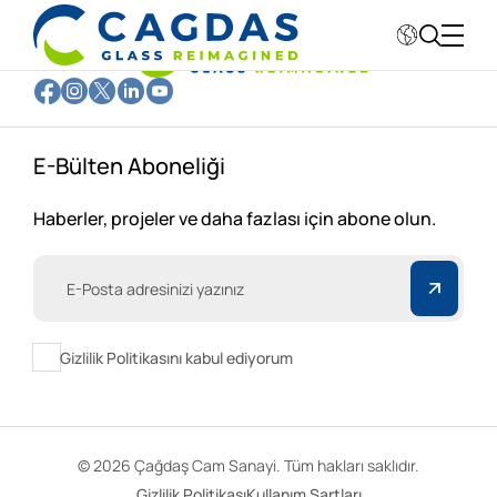
Kurumsal
E-Bülten Aboneliği
Sektörler
Haberler, projeler ve daha fazlası için abone olun.
Fabrikalar
Sürdürebilirlik
Gizlilik Politikasını kabul ediyorum
Değerlerimiz
Yatırımcı İlişkileri
© 2026
Çağdaş Cam Sanayi
. Tüm hakları saklıdır.
Gizlilik Politikası
Kullanım Şartları